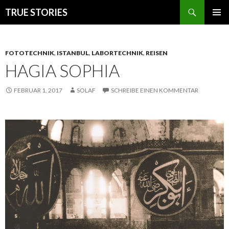
Suchen
TRUE STORIES
ZUM
PRIMÄR
INHALT
MENÜ
SPRINGEN
FOTOTECHNIK
,
ISTANBUL
,
LABORTECHNIK
,
REISEN
HAGIA SOPHIA
FEBRUAR 1, 2017
SOLAF
SCHREIBE EINEN KOMMENTAR