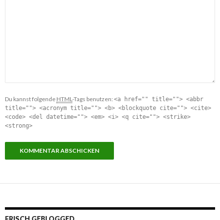
Du kannst folgende
HTML
-Tags benutzen:
<a href="" title=""> <abbr
title=""> <acronym title=""> <b> <blockquote cite=""> <cite>
<code> <del datetime=""> <em> <i> <q cite=""> <strike>
<strong>
FRISCH GEBLOGGED