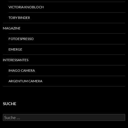
VICTORIA KNOBLOCH
TOBY BINDER
MAGAZINE
FOTOESPRESSO
EMERGE
INTERESSANTES
IMAGO CAMERA
ARGENTUM CAMERA
SUCHE
S
u
c