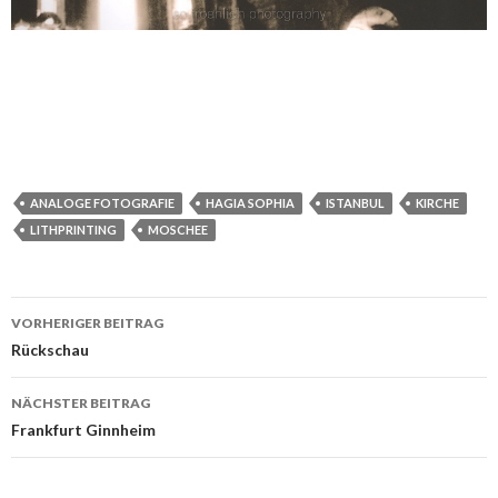
ANALOGE FOTOGRAFIE
HAGIA SOPHIA
ISTANBUL
KIRCHE
LITHPRINTING
MOSCHEE
VORHERIGER BEITRAG
Beitrags-
Rückschau
Navigation
NÄCHSTER BEITRAG
Frankfurt Ginnheim